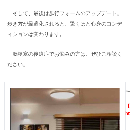
そして、最後は歩行フォームのアップデート。
歩き方が最適化されると、驚くほど心身のコンデ
ィションは変わります。
脳梗塞の後遺症でお悩みの方は、ぜひご相談く
ださい。
〜
【
ht