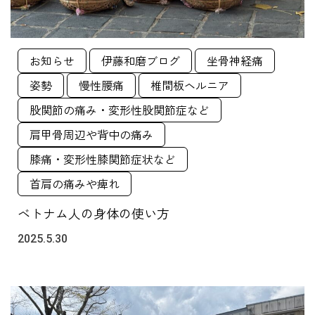
お知らせ
伊藤和磨ブログ
坐骨神経痛
姿勢
慢性腰痛
椎間板ヘルニア
股関節の痛み・変形性股関節症など
肩甲骨周辺や背中の痛み
膝痛・変形性膝関節症状など
首肩の痛みや痺れ
ベトナム人の身体の使い方
2025.5.30