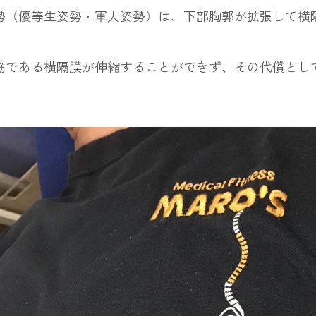
（優等生姿勢・軍人姿勢）は、下部胸郭が拡張して横
筋である横隔膜が伸縮することができず、その代償とし