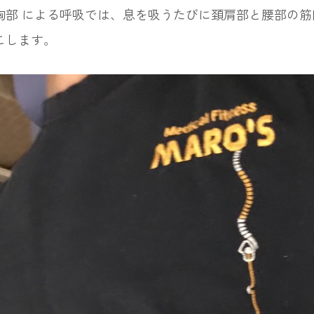
部 による呼吸では、息を吸うたびに頚肩部と腰部の筋
こします。