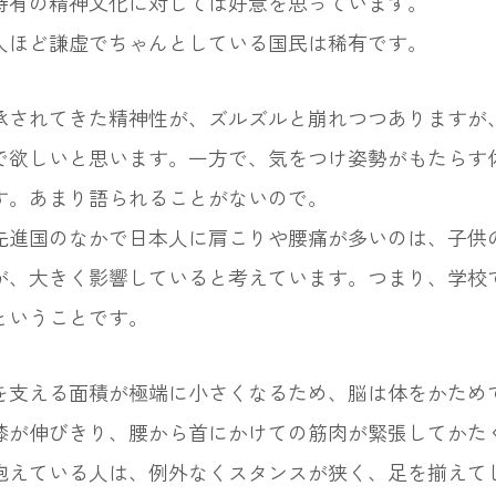
特有の精神文化に対しては好意を思っています。
人ほど謙虚でちゃんとしている国民は稀有です。
されてきた精神性が、ズルズルと崩れつつありますが
で欲しいと思います。一方で、気をつけ姿勢がもたらす
す。あまり語られることがないので。
先進国のなかで日本人に肩こりや腰痛が多いのは、子供
が、大きく影響していると考えています。つまり、学校
ということです。
支える面積が極端に小さくなるため、脳は体をかため
膝が伸びきり、腰から首にかけての筋肉が緊張してかた
えている人は、例外なくスタンスが狭く、足を揃えて