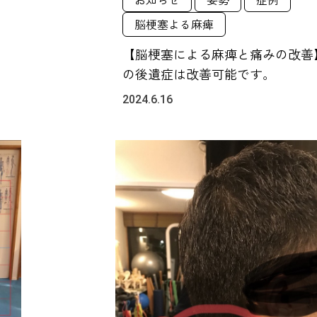
脳梗塞よる麻痺
【脳梗塞による麻痺と痛みの改善
の後遺症は改善可能です。
2024.6.16