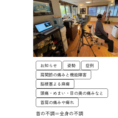
お知らせ
姿勢
症例
肩関節の痛みと機能障害
脳梗塞よる麻痺
頭痛・めまい・目の奥の痛みなと
首肩の痛みや痺れ
首の不調＝全身の不調