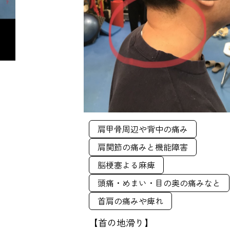
肩甲骨周辺や背中の痛み
肩関節の痛みと機能障害
脳梗塞よる麻痺
頭痛・めまい・目の奥の痛みなと
首肩の痛みや痺れ
【首の地滑り】