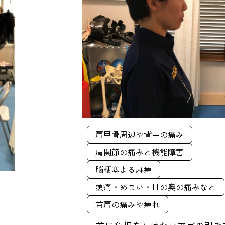
肩甲骨周辺や背中の痛み
肩関節の痛みと機能障害
脳梗塞よる麻痺
頭痛・めまい・目の奥の痛みなと
首肩の痛みや痺れ