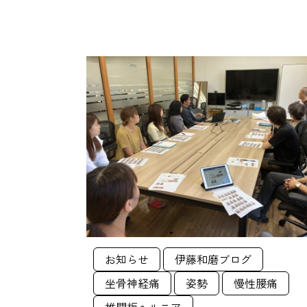
お知らせ
伊藤和磨ブログ
坐骨神経痛
姿勢
慢性腰痛
椎間板ヘルニア