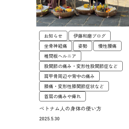
お知らせ
伊藤和磨ブログ
坐骨神経痛
姿勢
慢性腰痛
椎間板ヘルニア
股関節の痛み・変形性股関節症など
肩甲骨周辺や背中の痛み
膝痛・変形性膝関節症状など
首肩の痛みや痺れ
ベトナム人の身体の使い方
2025.5.30