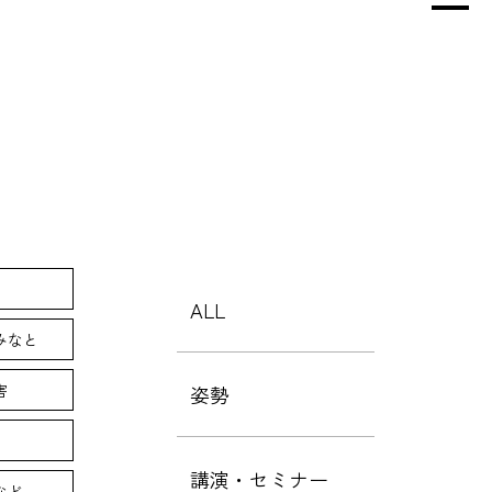
ALL
みなと
害
姿勢
講演・セミナー
など