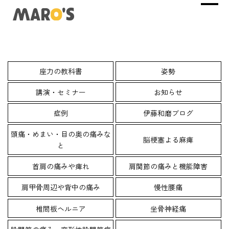
座力の教科書
姿勢
講演・セミナー
お知らせ
症例
伊藤和磨ブログ
頭痛・めまい・目の奥の痛みな
脳梗塞よる麻痺
と
首肩の痛みや痺れ
肩関節の痛みと機能障害
肩甲骨周辺や背中の痛み
慢性腰痛
椎間板ヘルニア
坐骨神経痛